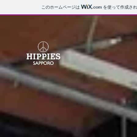
このホームページは
.com
を使って作成され
HO